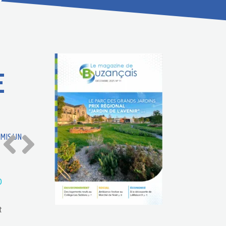
E
MIS UN
O
t