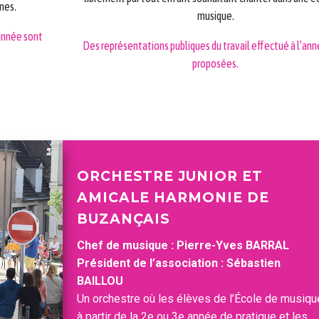
nes.
musique.
’année sont
Des représentations publiques du travail effectué à l’an
proposées.
ORCHESTRE JUNIOR ET
AMICALE HARMONIE DE
BUZANÇAIS
Chef de musique : Pierre-Yves BARRAL
Président de l’association : Sébastien
BAILLOU
Un orchestre où les élèves de l’École de musiqu
à partir de la 2e ou 3e année de pratique et les