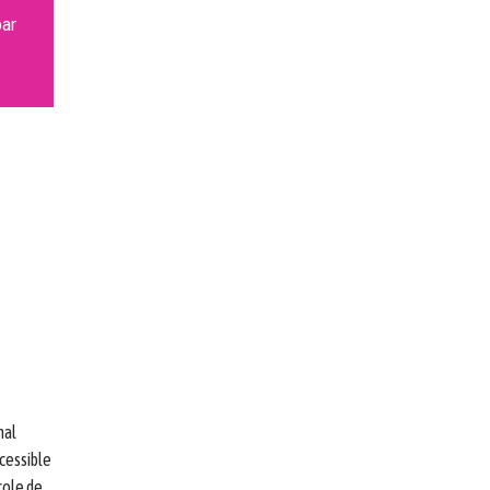
par
mal
cessible
cole de