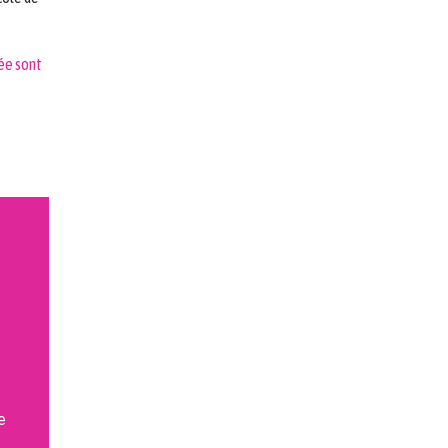
née sont
e