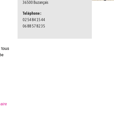
36500 Buzançais
Teléphone :
02 54 84 15 44
06 88 57 82 35
r tous
rée
aire