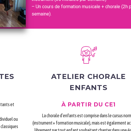
– Un cours de formation musicale + chorale (2h 
semaine).
TES
ATELIER CHORALE
ENFANTS
À PARTIR DU CE1
utants et
La chorale d’enfants est comprise dans le cursus nor
ndividuel ou
(instrument+ formation musicale), mais est également ac
 classiques
librement par tout enfant souhaitant chanter dans une é