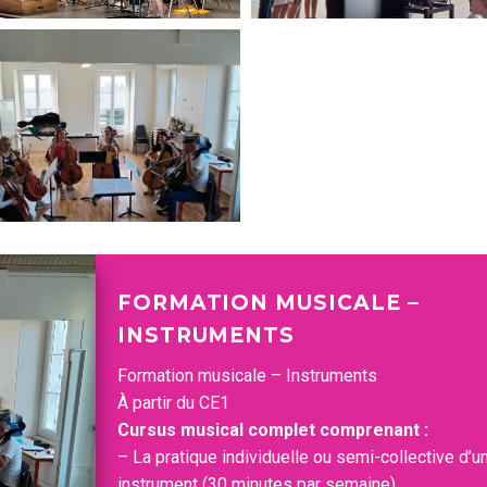
FORMATION MUSICALE –
INSTRUMENTS
Formation musicale – Instruments
À partir du CE1
Cursus musical complet comprenant :
– La pratique individuelle ou semi-collective d’u
instrument (30 minutes par semaine)