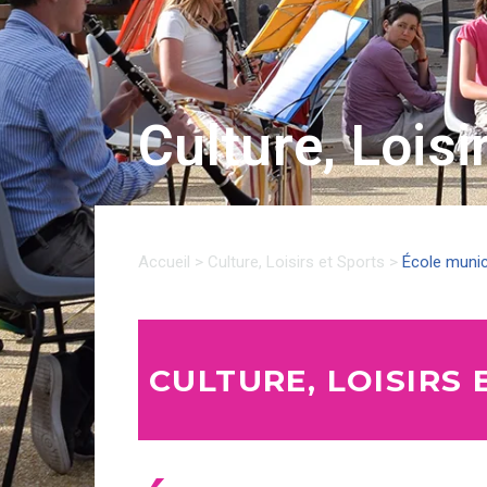
Culture, Loisi
Accueil
>
Culture, Loisirs et Sports
>
École munic
CULTURE, LOISIRS 