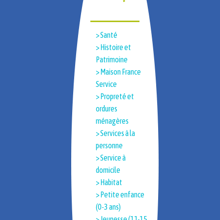
> Santé
> Histoire et
Patrimoine​
> Maison France
Service
> Propreté et
ordures
ménagères
> Services à la
personne
> Service à
domicile
> Habitat
> Petite enfance
(0-3 ans)
> Jeunesse (11-15