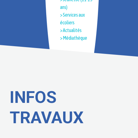
ans)
> Services aux
écoliers
> Actualités
> Médiathèque
INFOS
TRAVAUX