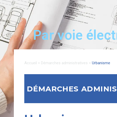
Par voie élec
Accueil
>
Démarches administratives
>
Urbanisme
DÉMARCHES ADMINIS