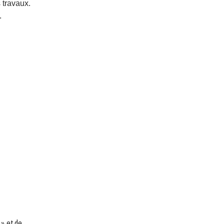
 travaux.
.
 » et de