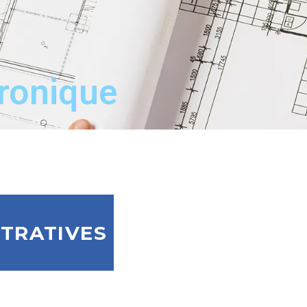
tronique
TRATIVES​