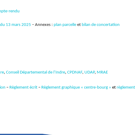
pte-rendu
l du 13 mars 2025
– Annexes :
plan parcelle
et
bilan de concertation
dre
,
Conseil Départemental de l’Indre
,
CPDNAF
,
UDAP
,
MRAE
tion
–
Règlement écrit
–
Règlement graphique « centre-bourg »
et
règlement