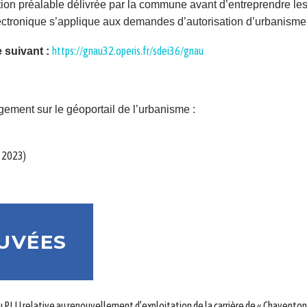
tion préalable délivrée par la commune avant d’entreprendre les
lectronique s’applique aux demandes d’autorisation d’urbanisme
https://gnau32.operis.fr/sdei36/gnau
 suivant :
ement sur le géoportail de l’urbanisme :
 2023)
OUVÉES
u PLU relative au renouvellement d’exploitation de la carrière de « Chaventon