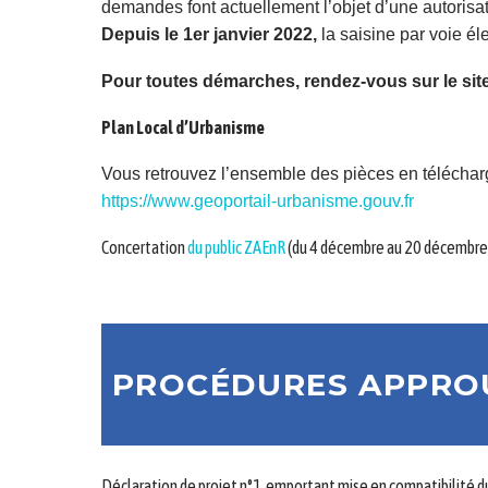
demandes font actuellement l’objet d’une autorisa
Depuis le 1er janvier 2022,
la saisine par voie é
Pour toutes démarches, rendez-vous sur le site
Plan Local d’Urbanisme
Vous retrouvez l’ensemble des pièces en télécharg
https://www.geoportail-urbanisme.gouv.fr
Concertation
du public ZAEnR
(du 4 décembre au 20 décembre
PROCÉDURES APPR
Déclaration de projet n°1 emportant mise en compatibilité
d