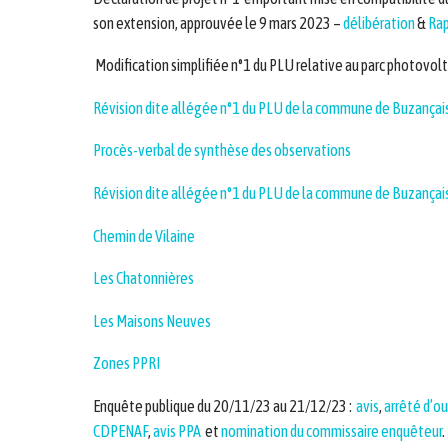
son extension
, approuvée le 9 mars 2023 –
délibération
&
Rap
Modification simplifiée n°1 du PLU relative au parc photovo
Révision dite allégée n°1 du PLU de la commune de Buzançais
Procès-verbal de synthèse des observations
Révision dite allégée n°1 du PLU de la commune de Buzançai
Chemin de Vilaine
Les Chatonnières
Les Maisons Neuves
Zones PPRI
Enquête publique du 20/11/23 au 21/12/23 :
avis
,
arrêté d’o
CDPENAF
,
avis PPA
et
nomination du commissaire enquêteur
.