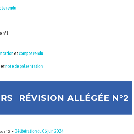
te rendu
e n°1
entation
et
compte rendu
et
note de présentation
URS
RÉVISION ALLÉGÉE N°2
Délibération du 06 juin 2024
gée n°2 –