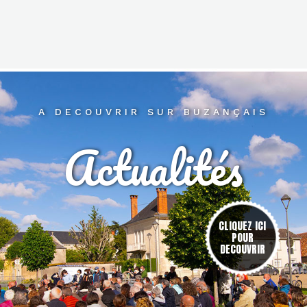
A DECOUVRIR SUR BUZANÇAIS
Actualités
res
CLIQUEZ ICI
POUR
DECOUVRIR