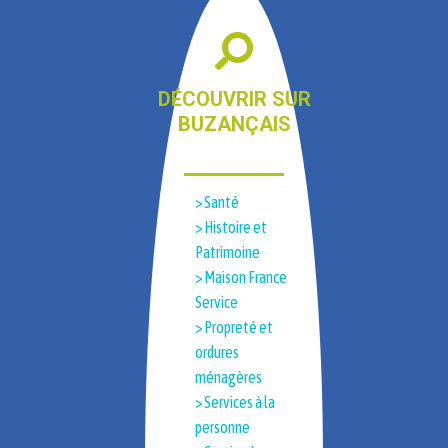
DÉCOUVRIR SUR
BUZANÇAIS
> Santé
> Histoire et
Patrimoine​
> Maison France
Service
> Propreté et
ordures
ménagères
> Services à la
personne