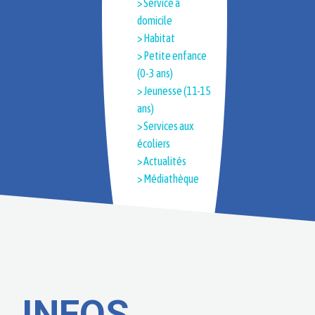
> Service à
domicile
> Habitat
> Petite enfance
(0-3 ans)
> Jeunesse (11-15
ans)
> Services aux
écoliers
> Actualités
> Médiathèque
INFOS