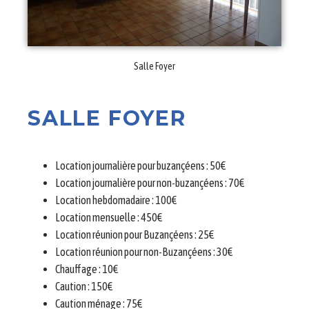
Salle Foyer
SALLE FOYER
Location journalière pour buzançéens : 50€
Location journalière pour non-buzançéens : 70€
Location hebdomadaire : 100€
Location mensuelle : 450€
Location réunion pour Buzançéens : 25€
Location réunion pour non-Buzançéens : 30€
Chauffage : 10€
Caution : 150€
Caution ménage : 75€