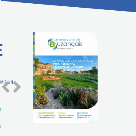
E
MIS UN
O
t