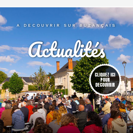
A DECOUVRIR SUR BUZANÇAIS
Actualités
res
CLIQUEZ ICI
POUR
DECOUVRIR