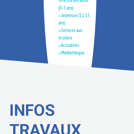
> Petite enfance
(0-3 ans)
> Jeunesse (11-15
ans)
> Services aux
écoliers
> Actualités
> Médiathèque
INFOS
TRAVAUX