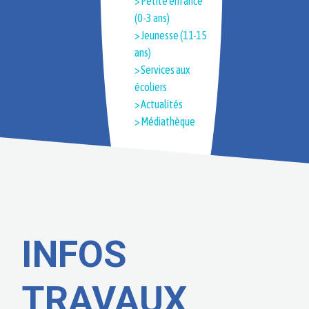
> Petite enfance
(0-3 ans)
> Jeunesse (11-15
ans)
> Services aux
écoliers
> Actualités
> Médiathèque
INFOS
TRAVAUX