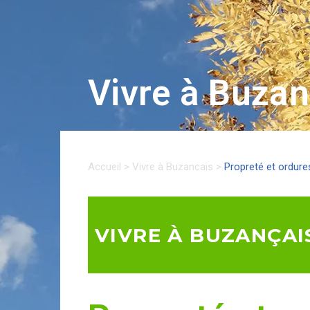
Vivre à Buzan
Accueil
>
Vivre à Buzancais
>
Propreté et ordur
VIVRE À BUZANÇAI