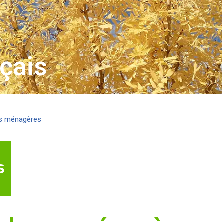
çais
es ménagères
S