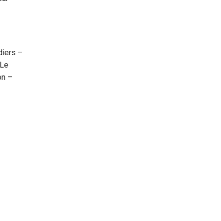
diers –
 Le
on –