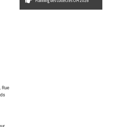
Planning des collectes OM 2026
, Rue
nds
eur