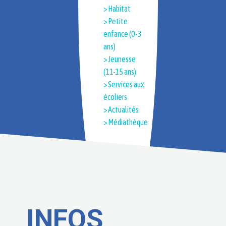
> Habitat
> Petite
enfance (0-3
ans)
> Jeunesse
(11-15 ans)
> Services aux
écoliers
> Actualités
> Médiathèque
INFOS