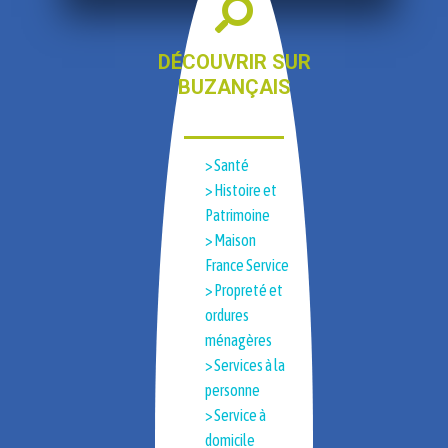
DÉCOUVRIR SUR
BUZANÇAIS
> Santé
> Histoire et
Patrimoine​
> Maison
France Service
> Propreté et
ordures
ménagères
> Services à la
personne
> Service à
domicile