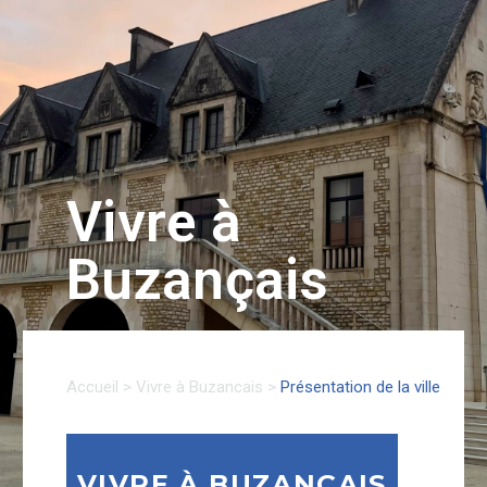
Vivre à
Buzançais
Accueil
>
Vivre à Buzancais
>
Présentation de la ville
VIVRE À BUZANÇAIS