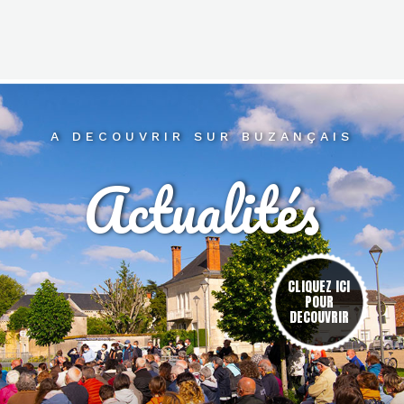
A DECOUVRIR SUR BUZANÇAIS
Actualités
res
CLIQUEZ ICI
POUR
DECOUVRIR