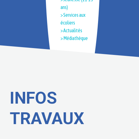
ans)
> Services aux
écoliers
> Actualités
> Médiathèque
INFOS
TRAVAUX