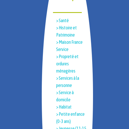
> Santé
> Histoire et
Patrimoine​
> Maison France
Service
> Propreté et
ordures
ménagères
> Services à la
personne
> Service à
domicile
> Habitat
> Petite enfance
(0-3 ans)
> Jeunesse (11-15