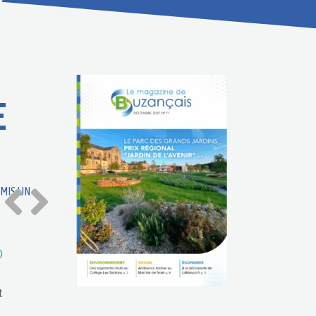
E
MIS UN
O
t