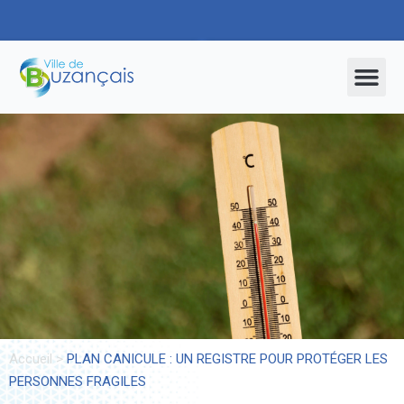
CULTURE, LOISIRS, SPORTS
Accueil
>
PLAN CANICULE : UN REGISTRE POUR PROTÉGER LES
PERSONNES FRAGILES