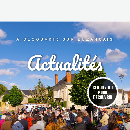
A DECOUVRIR SUR BUZANÇAIS
Actualités
res
CLIQUEZ ICI
POUR
DECOUVRIR