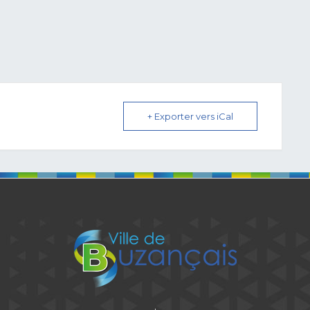
+ Exporter vers iCal