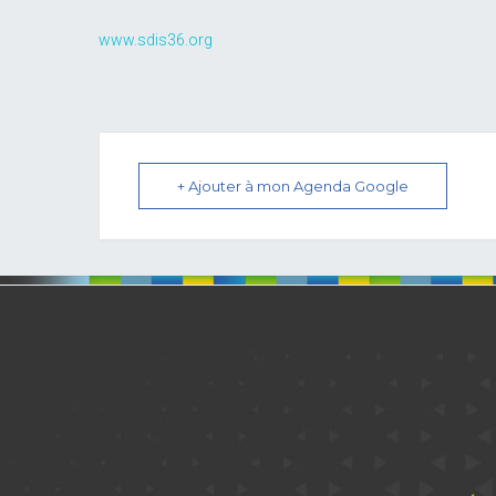
www.sdis36.org
+ Ajouter à mon Agenda Google