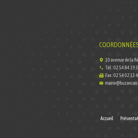
COORDONNÉES 
10 avenue de la R
Tél : 02 54 84 19 
Fax : 02 54 02 13 
mairie@buzancais.
Accueil
Présentat