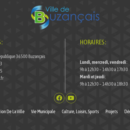
:
HORAIRES :
épublique 36500 Buzançais
Lundi, mercredi, vendredi
:
33
9h à 12h30 – 14h30 à 17h30
45
Mardi et jeudi
:
fr
9h à 12h30 – 14h30 à 18h30
ion De La Ville
Vie Municipale
Culture, Loisirs, Sports
Projets
Dé