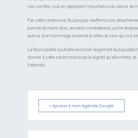
ces conflits, tout en rappelant l’importance du devoir de
Par cette cérémonie, Buzançais réaffirme son attachement
permet de réunir élus, anciens combattants, porte-drapeau
autour d’un hommage solennel à celles et ceux qui ont s
La Municipalité souhaite associer largement la populati
donner à cette cérémonie toute la dignité qu’elle mérite, et
fraternité.
+ Ajouter à mon Agenda Google