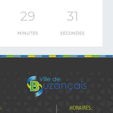
29
30
MINUTES
SECONDES
:
HORAIRES :