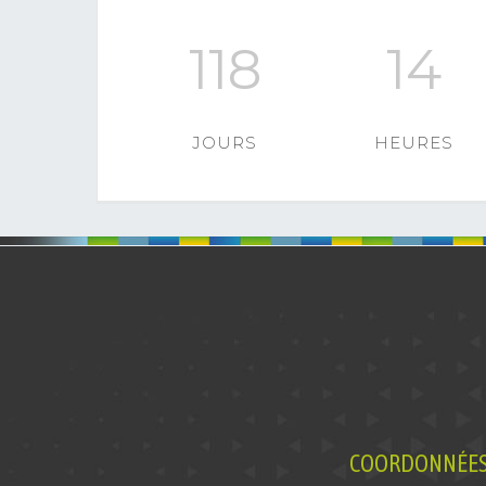
118
14
JOURS
HEURES
COORDONNÉES 