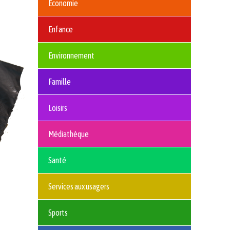
Économie
Enfance
Environnement
Famille
Loisirs
Médiathèque
Santé
Services aux usagers
Sports