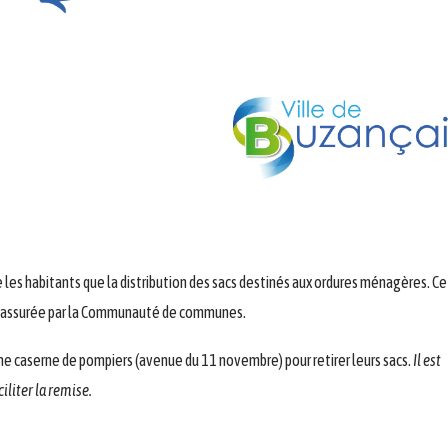
les habitants que la distribution des sacs destinés aux ordures ménagères. Cet
hets assurée par la Communauté de communes.
nne caserne de pompiers (avenue du 11 novembre) pour retirer leurs sacs.
Il est
iliter la remise.