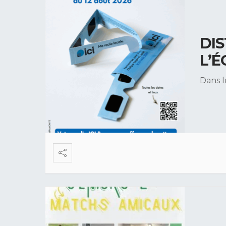
DI
L’É
Dans l