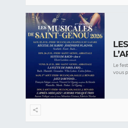
LES
L’A
Le fes
vous 