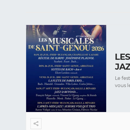
LES
JA
Le fes
vous 