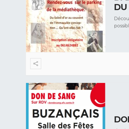
DU
Découv
possib
DO