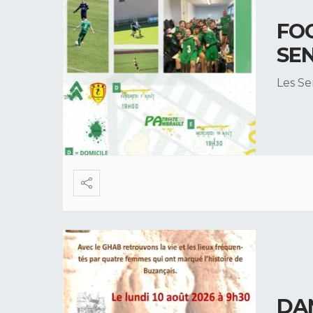
FO
SEN
Les Se
DA