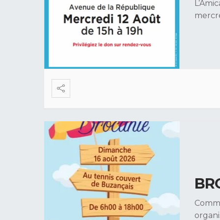
L’Amic
mercr
BR
Comme
organ