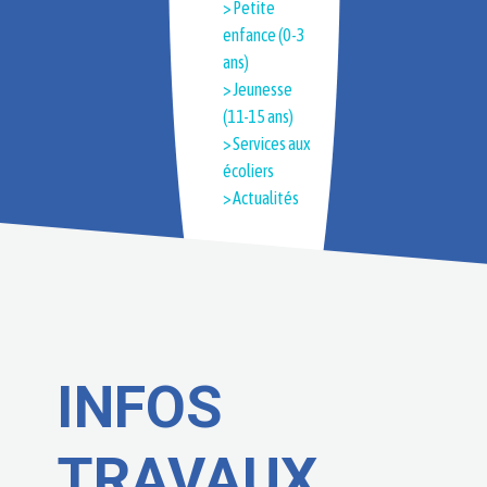
> Petite
enfance (0-3
ans)
> Jeunesse
(11-15 ans)
> Services aux
écoliers
> Actualités
INFOS
TRAVAUX