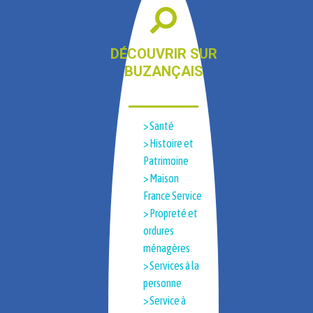
DÉCOUVRIR SUR
BUZANÇAIS
> Santé
> Histoire et
Patrimoine​
> Maison
France Service
> Propreté et
ordures
ménagères
> Services à la
personne
> Service à