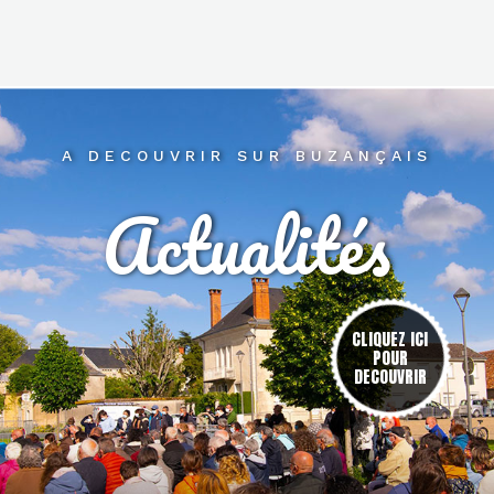
A DECOUVRIR SUR BUZANÇAIS
Actualités
res
CLIQUEZ ICI
POUR
DECOUVRIR