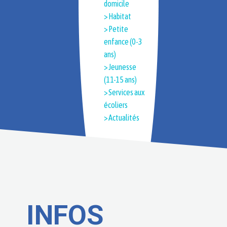
domicile
> Habitat
> Petite
enfance (0-3
ans)
> Jeunesse
(11-15 ans)
> Services aux
écoliers
> Actualités
INFOS