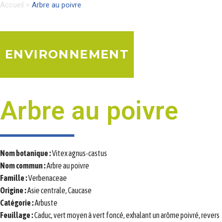
Accueil
>
Arbre au poivre
ENVIRONNEMENT
Arbre au poivre
Nom botanique :
Vitex agnus-castus
Nom commun :
Arbre au poivre
Famille :
Verbenaceae
Origine :
Asie centrale, Caucase
Catégorie :
Arbuste
Feuillage :
Caduc, vert moyen à vert foncé, exhalant un arôme poivré, revers