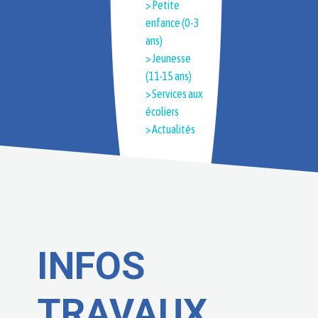
> Petite
enfance (0-3
ans)
> Jeunesse
(11-15 ans)
> Services aux
écoliers
> Actualités
INFOS
TRAVAUX