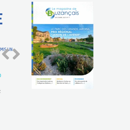
E
MIS UN
O
t