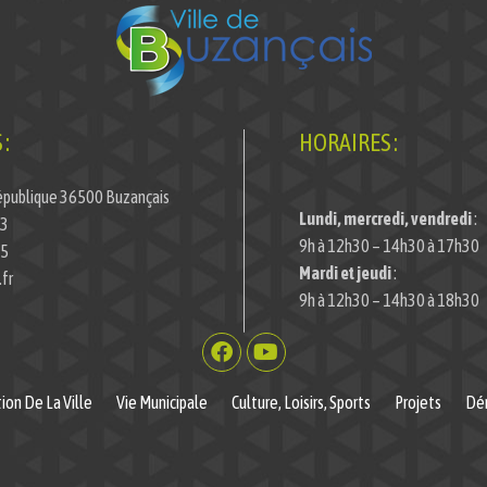
:
HORAIRES :
épublique 36500 Buzançais
Lundi, mercredi, vendredi
:
33
9h à 12h30 – 14h30 à 17h30
45
Mardi et jeudi
:
fr
9h à 12h30 – 14h30 à 18h30
ion De La Ville
Vie Municipale
Culture, Loisirs, Sports
Projets
Dé