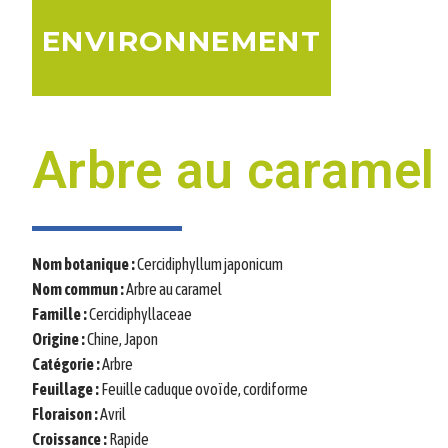
ENVIRONNEMENT
Arbre au caramel
Nom botanique :
Cercidiphyllum japonicum
Nom commun :
Arbre au caramel
Famille :
Cercidiphyllaceae
Origine :
Chine, Japon
Catégorie :
Arbre
Feuillage :
Feuille caduque ovoïde, cordiforme
Floraison :
Avril
Croissance :
Rapide