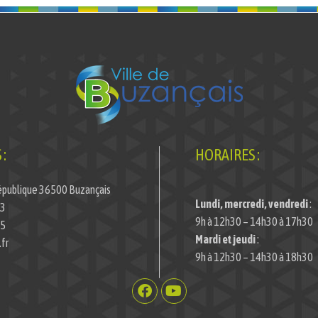
:
HORAIRES :
épublique 36500 Buzançais
Lundi, mercredi, vendredi
:
33
9h à 12h30 – 14h30 à 17h30
45
Mardi et jeudi
:
fr
9h à 12h30 – 14h30 à 18h30