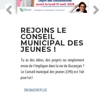
C
REJOINS LE
B
CONSEIL
T
MUNICIPAL DES
L’Atl
JEUNES !
s'agi
conna
Tu as des idées, des projets ou simplement
notre 
envie de t’impliquer dans la vie de Buzançais ?
iques
Le Conseil municipal des jeunes (CMJ) est fait
vères
EN
pour toi !
et est
EN SAVOIR PLUS