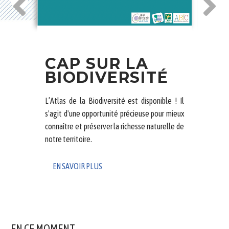
N
CAP SUR LA
I
S
BIODIVERSITÉ
E
E
L’Atlas de la Biodiversité est disponible ! Il
J
s'agit d'une opportunité précieuse pour mieux
P
aleurs
connaître et préserver la richesse naturelle de
2
 place
notre territoire.
er les
La Co
EN SAVOIR PLUS
Brenn
dédié
loisirs
EN
EN CE MOMENT