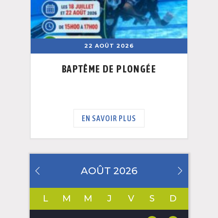
22 AOÛT 2026
BAPTÊME DE PLONGÉE
EN SAVOIR PLUS
AOÛT 2026
L
M
M
J
V
S
D